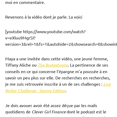
moi en commentaire.
Revenons à la vidéo dont je parle. La voici
[youtube https://www.youtube.com/watch?
v=eXluu9MgrSI?
version=3&rel=1&fs=1&autohide=2&showsearch=0&showinf
Maya a une invitée dans cette vidéo, une jeune femme,
Tiffany Aliche ou
The Budgetnista
. La pertinence de ses
conseils en ce qui concerne l’épargne m’a poussée à en
savoir un peu plus sur elle. De recherches en recherches,
je me suis retrouvée inscrite à un de ses challenges :
Live
Richer Challenge : Saving Edition
.
Je dois avouer avoir été assez déçue par les mails
quotidiens de
Clever Girl Finance
dont le podcast est le