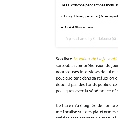
Je l’ai convoité pendant des mois, et 
d’Edwy Plenel, père de @mediapar
#BooksOfInstagram
A post shared by
C. Befoune
(@c
Son livre
La valeur de l’informati
surtout sa compréhension du journ
nombreuses interviews de lui m’a 
politique tant dans sa réflexion 
dépend pas des fonds publics, ce 
politiques avec la véhémence néc
Ce filtre m’a éloignée de nombre 
me focalise sur des plateformes
articles sont payants. La gratuit