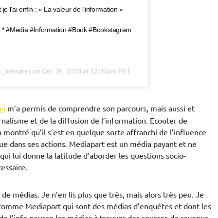
je l’ai enfin : « La valeur de l’information »
t * #Media #Information #Book #Bookstagram
_befoune) on
Dec 26, 2018 at 12:05pm PST
on
m’a permis de comprendre son parcours, mais aussi et
alisme et de la diffusion de l’information. Ecouter de
montré qu’il s’est en quelque sorte affranchi de l’influence
que dans ses actions. Mediapart est un média payant et ne
qui lui donne la latitude d’aborder les questions socio-
essaire.
de médias. Je n’en lis plus que très, mais alors très peu. Je
 comme Mediapart qui sont des médias d’enquêtes et dont les
é de l’info pousse les médias à trouver des sources de revenus