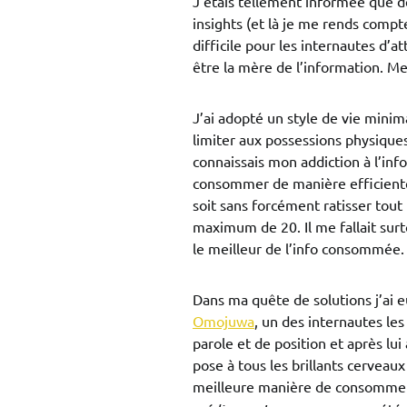
J’étais tellement informée que d
insights (et là je me rends compte
difficile pour les internautes d’
être la mère de l’information. Me
J’ai adopté un style de vie minim
limiter aux possessions physiques
connaissais mon addiction à l’inf
consommer de manière efficiente.
soit sans forcément ratisser tout 
maximum de 20. Il me fallait surt
le meilleur de l’info consommée.
Dans ma quête de solutions j’ai e
Omojuwa
, un des internautes le
parole et de position et après l
pose à tous les brillants cerveaux
meilleure manière de consommer 