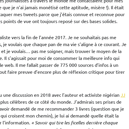
es journalistes à travers le monde me contactaient pour mes
 que je n’ai jamais monétisé cette aptitude, misère !). Il était
attaquer mes tweets parce que j’étais connue et reconnue pour
s points de vue ont toujours reposé sur des bases solides.
aliste vers la fin de l’année 2017. Je ne souhaitais pas me
, je voulais que chaque pan de ma vie s’aligne à ce courant. Je
o et je voulais… pas me soigner, mais trouver le moyen de la
 Il s’agissait pour moi de consommer la meilleure info qui
le web. Il me fallait passer de 775 000 sources d’infos à un
out faire preuve d’encore plus de réflexion critique pour tirer
u une discussion en 2018 avec l’auteur et activiste nigérian
JJ
s plus célèbres de ce côté du monde. J’admirais ses prises de
ui avoir demandé de me recommander 3 livres (question que je
 qui croisent mon chemin), je lui ai demandé quelle était la
l’information.
« Savoir qui tire les ficelles derrière chaque